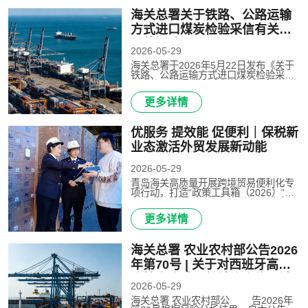
海关总署关于铁路、公路运输
方式进口煤炭检验采信有关事
项的解读
2026-05-29
海关总署于2026年5月22日发布《关于
铁路、公路运输方式进口煤炭检验采信
要求的公告》（2026年第69号，以下简
称“公告”），决定对铁路、公路运输方
更多详情
式（以下统称“陆运”）进口煤炭检验实
施采信管理。为帮助进口企业..
优服务 提效能 促便利｜保税新
业态激活外贸发展新动能
2026-05-29
青岛海关高质量开展跨境贸易便利化专
项行动，打造“政策工具箱（2026）”，
出台40条措施，从深化通关监管模式创
新、优化外贸新业态监管服务、提升跨
更多详情
境物流运输效能、加强数智口岸建设和
互联互通、强化对企综合服务..
海关总署 农业农村部公告2026
年第70号 | 关于对西班牙高致
病性禽流感和新城疫实施区域
2026-05-29
化管理的公告
海关总署 农业农村部公 告2026年