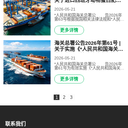
关于进口西班牙动物蛋白肥料
检疫和卫生要求的公告
2026-05-21
*人民共和国海关总署公 告2026年
第63号根据我国相关法律法规和*人民共
和国海关总署（以下称中方）与西班牙
王国农业、渔业和食品部（以下称西
更多详情
方）关于西班牙动物蛋白肥料输华的检
疫和卫生要求的规定，即日起..
海关总署公告2026年第61号 |
关于实施《*人民共和国海关进
出口化妆品检验检疫监督管理
2026-05-21
办法》有关事项的公告
*人民共和国海关总署公 告2026年
第61号为有效实施《*人民共和国海关进
出口化妆品检验检疫监督管理办法》
（海关总署令第284号，以下简称《办
更多详情
法》），现就有关事项公告如下：一、
关于进口化妆品申报化妆品进口..
1
2
3
联系我们