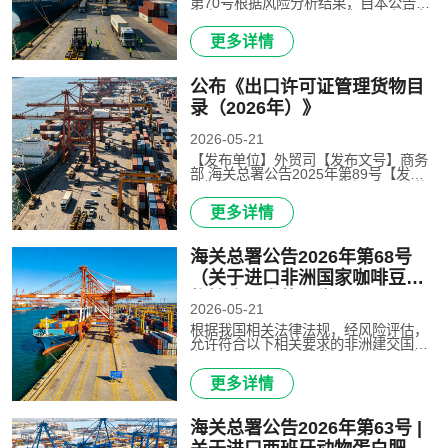
第70号根据风险分析结果，自本公告发
布之日起，允许西班牙符合高致病性禽
流感、新城疫区域化和生物安全隔离区
更多详情
划及检验检疫要求的禽类及其产品输
华。海关总署、农业农村部2025..
公布《出口许可证管理货物目
录（2026年）》
2026-05-21
【发布单位】外贸司【发布文号】商务
部 海关总署公告2025年第89号【发文
日期】2025年12月30日依据《*人民共
和国对外贸易法》《*人民共和国货物进
更多详情
出口管理条例》《消耗臭氧层物质管理
条例》《货物出口许可证管理办法..
海关总署公告2026年第68号
（关于进口非洲国家咖啡豆植
物检疫要求的公告）
2026-05-21
根据我国相关法律法规，经风险评估，
允许符合以下相关要求的非洲建交国家
咖啡豆进口。一、检验检疫依据（一）
《*人民共和国生物安全法》；（二）
更多详情
《*人民共和国进出境动植物检疫法》及
其实施条例；（三）《*人民共和..
海关总署公告2026年第63号 |