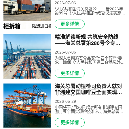
件新增法律文书格式的公告
2026-07-06
*人民共和国海关总署公 告2026年
第89号《*人民共和国行政复议法实施条
例》（以下简称《条例》）自2026年7
月1日施行。根据《条例》规定，现在
更多详情
海关总署公告2024年第6号（关于调整
发布海关办理行政复议案件法律..
精准解读新规 共筑安全防线
——海关总署第280号令专项
培训班在京举办
2026-07-06
为深入贯彻落实食品安全“四个较严”要
求，确保《*人民共和国进口食品境外生
产企业注册管理规定》（海关总署令第
280号）及配套的海关总署2026年第27
更多详情
号公告顺利实施，在总署食安局指导
下，中国进出境生物安全研究会..
海关总署动植检司负责人就对
非洲建交国咖啡豆全面实现检
疫准入答记者问
2026-05-29
中国将于7月20日起对所有非洲建交国
咖啡豆全面实现检疫准入，海关总署动
植检司负责人今天就有关情况回答了记
者提问。海关总署动植检司负责人表
更多详情
示，为深入贯彻**关于通过升级“绿色通
道”等进一步扩大非洲输华产品准..