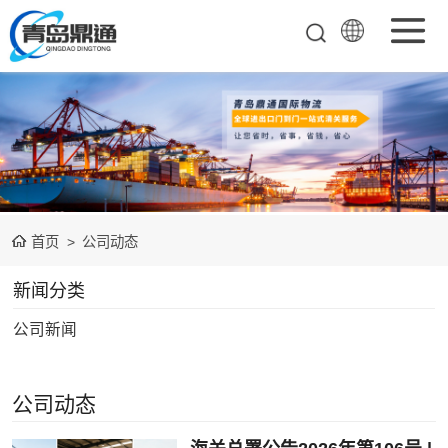
矿产品进口报关
清关
农副产品进口报
关清关
水产冻品进口报
首页
>
公司动态
关
化妆品进口报关
新闻分类
设备进口报关
公司新闻
食品进口报关
其他杂项进口报
公司动态