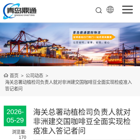
矿产品进口报关
清关
农副产品进口报
关清关
水产冻品进口报
首页
>
公司动态
>
关
化妆品进口报关
海关总署动植检司负责人就对非洲建交国咖啡豆全面实现检疫准入
答记者问
设备进口报关
食品进口报关
海关总署动植检司负责人就对
2026-
05-29
非洲建交国咖啡豆全面实现检
其他杂项进口报
疫准入答记者问
浏览量:
170