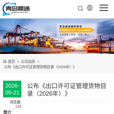
矿产品进口报关
清关
农副产品进口报
关清关
水产冻品进口报
首页
>
公司动态
>
关
化妆品进口报关
公布《出口许可证管理货物目录（2026年）》
设备进口报关
公布《出口许可证管理货物目
2026-
食品进口报关
05-21
录（2026年）》
其他杂项进口报
浏览量:
110
简介