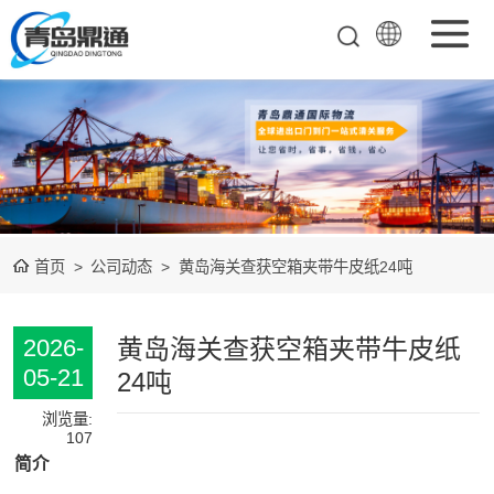
矿产品进口报关
清关
农副产品进口报
关清关
水产冻品进口报
首页
>
公司动态
>
黄岛海关查获空箱夹带牛皮纸24吨
关
化妆品进口报关
设备进口报关
黄岛海关查获空箱夹带牛皮纸
2026-
05-21
24吨
食品进口报关
浏览量:
107
其他杂项进口报
简介