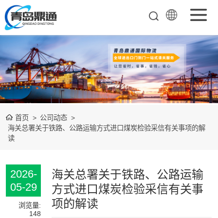
矿产品进口报关
清关
农副产品进口报
关清关
水产冻品进口报
首页
>
公司动态
>
关
化妆品进口报关
海关总署关于铁路、公路运输方式进口煤炭检验采信有关事项的解
读
设备进口报关
食品进口报关
海关总署关于铁路、公路运输
2026-
05-29
方式进口煤炭检验采信有关事
其他杂项进口报
项的解读
浏览量:
148