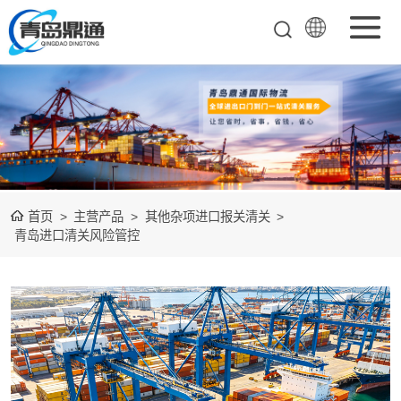
矿产品进口报关
清关
农副产品进口报
关清关
水产冻品进口报
首页
>
主营产品
>
其他杂项进口报关清关
>
关
化妆品进口报关
青岛进口清关风险管控
设备进口报关
食品进口报关
其他杂项进口报