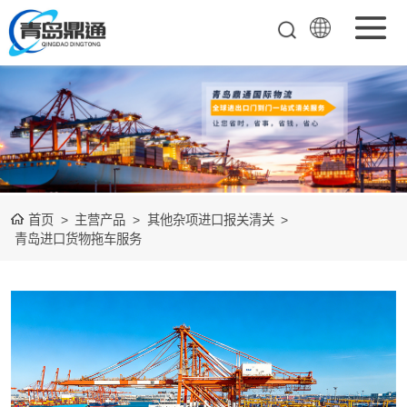
矿产品进口报关
清关
农副产品进口报
关清关
水产冻品进口报
首页
>
主营产品
>
其他杂项进口报关清关
>
关
化妆品进口报关
青岛进口货物拖车服务
设备进口报关
食品进口报关
其他杂项进口报