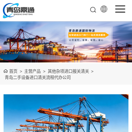
矿产品进口报关
清关
农副产品进口报
关清关
水产冻品进口报
首页
>
主营产品
>
其他杂项进口报关清关
>
关
化妆品进口报关
青岛二手设备进口清关流程代办公司
设备进口报关
食品进口报关
其他杂项进口报