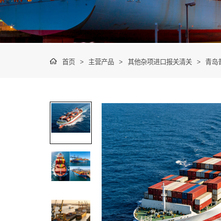
首页
>
主营产品
>
其他杂项进口报关清关
>
青岛