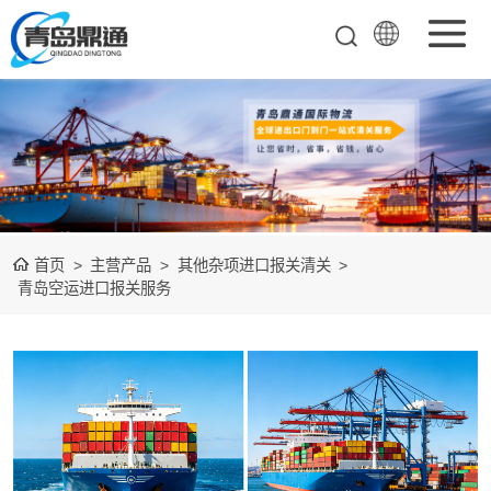
矿产品进口报关
清关
农副产品进口报
关清关
水产冻品进口报
首页
>
主营产品
>
其他杂项进口报关清关
>
关
化妆品进口报关
青岛空运进口报关服务
设备进口报关
食品进口报关
其他杂项进口报