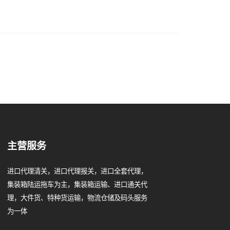
主营服务
进口代理清关，进口代理报关，进口全套代理，
集装箱陆运拖车为主，集装箱运输、进口通关代
理，大件货、特种货运输，物流仓储及码头服务
为一体