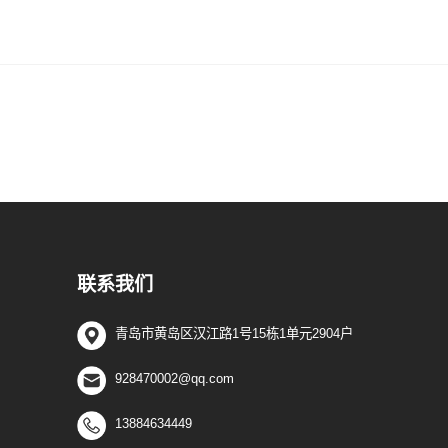
联系我们
青岛市黄岛区汉江路1号15栋1单元2904户
928470002@qq.com
13884634449