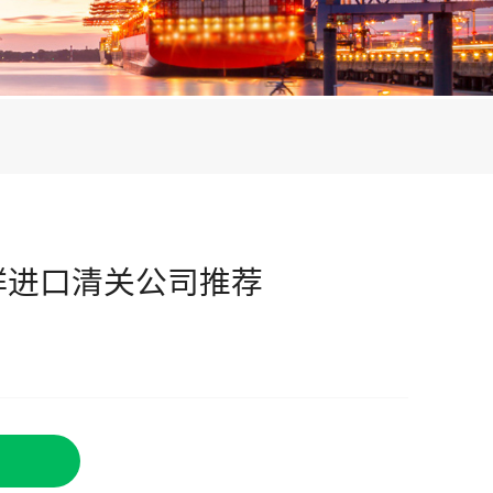
鲜进口清关公司推荐