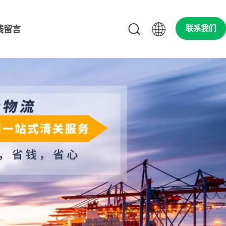
线留言
联系我们