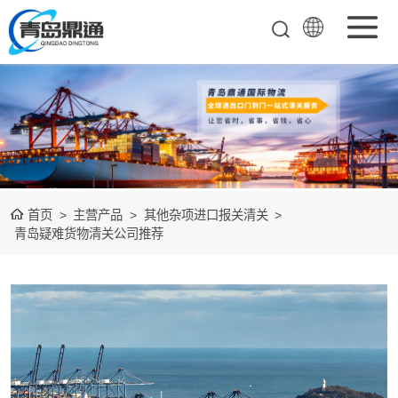
矿产品进口报关
清关
农副产品进口报
关清关
水产冻品进口报
首页
>
主营产品
>
其他杂项进口报关清关
>
关
化妆品进口报关
青岛疑难货物清关公司推荐
设备进口报关
食品进口报关
其他杂项进口报