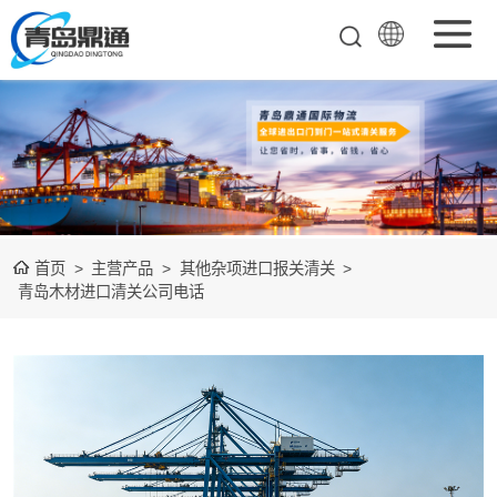
矿产品进口报关
清关
农副产品进口报
关清关
水产冻品进口报
首页
>
主营产品
>
其他杂项进口报关清关
>
关
化妆品进口报关
青岛木材进口清关公司电话
设备进口报关
食品进口报关
其他杂项进口报