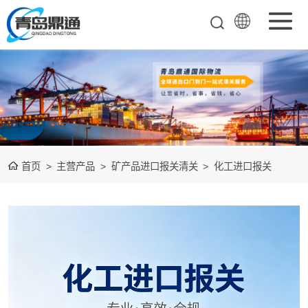
矿产品进口报关
清关
农副产品进口报
关清关
水产冻品进口报
首页
>
主营产品
>
矿产品进口报关清关
>
化工进口报关
关
化妆品进口报关
设备进口报关
食品进口报关
其他杂项进口报