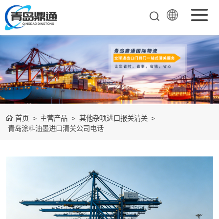
矿产品进口报关
清关
农副产品进口报
关清关
水产冻品进口报
首页
>
主营产品
>
其他杂项进口报关清关
>
关
化妆品进口报关
青岛涂料油墨进口清关公司电话
设备进口报关
食品进口报关
其他杂项进口报