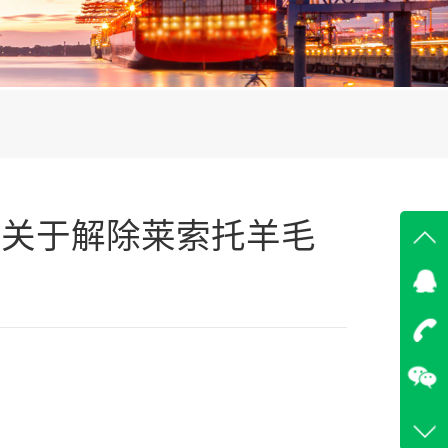
| 关于解除莱索托羊毛