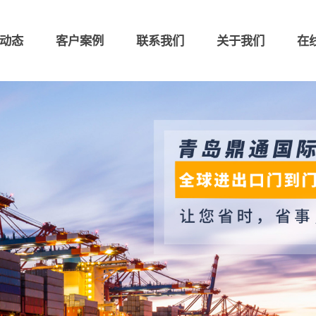
动态
客户案例
联系我们
关于我们
在