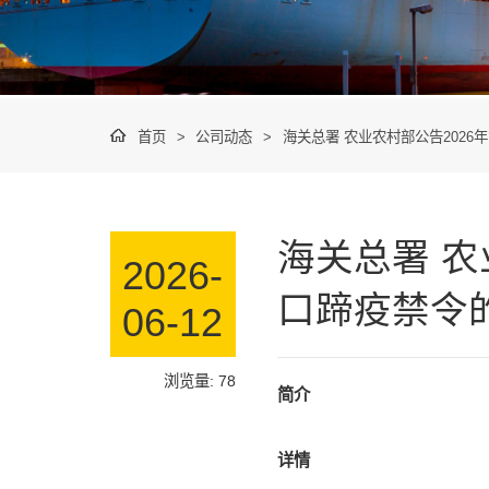
首页
>
公司动态
>
海关总署 农业农村部公告2026
海关总署 农
2026-
口蹄疫禁令
06-12
浏览量: 78
简介
详情