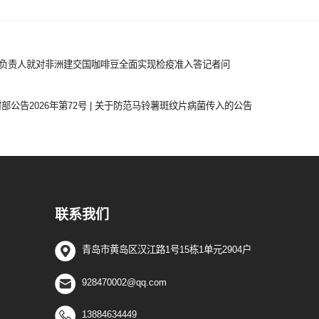
负责人就对非洲建交国咖啡豆全面实现检疫准入答记者问
部公告2026年第72号 | 关于防范马铃薯斑纹片病菌传入的公告
联系我们
青岛市黄岛区汉江路1号15栋1单元2904户
928470002@qq.com
13884634449