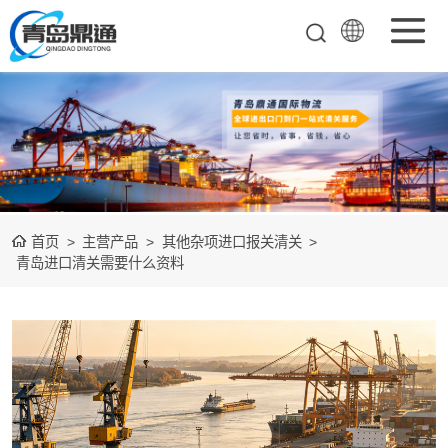
矿产品进口报关
清关
农副产品进口报
关清关
水产冻品进口报
首页
>
主营产品
>
其他杂项进口报关清关
>
关
化妆品进口报关
青岛进口清关需要什么资料
设备进口报关
食品进口报关
其他杂项进口报