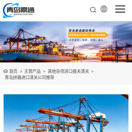
矿产品进口报关
清关
农副产品进口报
关清关
水产冻品进口报
首页
>
主营产品
>
其他杂项进口报关清关
>
关
化妆品进口报关
青岛拼箱进口清关公司推荐
设备进口报关
食品进口报关
其他杂项进口报