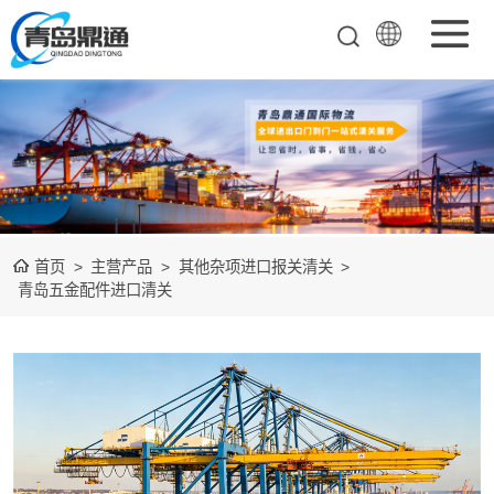
矿产品进口报关
清关
农副产品进口报
关清关
水产冻品进口报
首页
>
主营产品
>
其他杂项进口报关清关
>
关
化妆品进口报关
青岛五金配件进口清关
设备进口报关
食品进口报关
其他杂项进口报