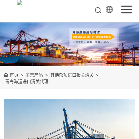
矿产品进口报关
清关
农副产品进口报
关清关
水产冻品进口报
首页
>
主营产品
>
其他杂项进口报关清关
>
关
化妆品进口报关
青岛海运进口清关代理
设备进口报关
食品进口报关
其他杂项进口报