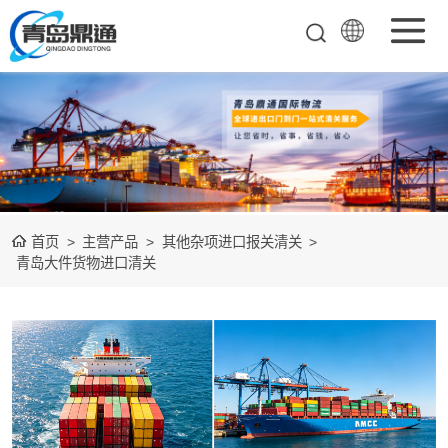
矿产品进口报关
清关
农副产品进口报
关清关
水产冻品进口报
首页
>
主营产品
>
其他杂项进口报关清关
>
关
化妆品进口报关
青岛大件货物进口清关
设备进口报关
食品进口报关
其他杂项进口报