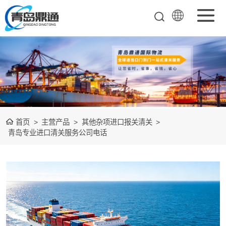
矿产品进口报关
清关
农副产品进口报
关清关
水产冻品进口报
首页
>
主营产品
>
其他杂项进口报关清关
>
关
化妆品进口报关
青岛专业进口清关服务公司电话
设备进口报关
食品进口报关
其他杂项进口报