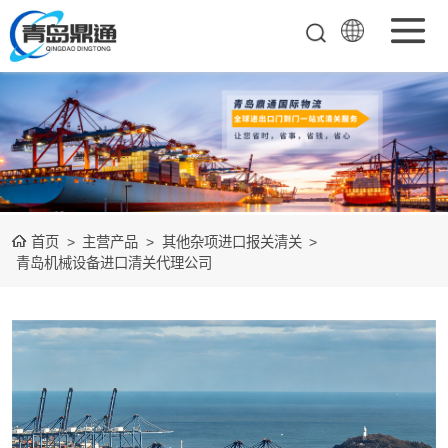
矿产品进口报关
清关
农副产品进口报
关清关
水产冻品进口报
首页
>
主营产品
>
其他杂项进口报关清关
>
关
化妆品进口报关
青岛机械设备进口清关代理公司
设备进口报关
食品进口报关
其他杂项进口报