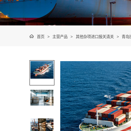
首页
>
主营产品
>
其他杂项进口报关清关
>
青岛