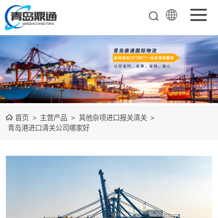
矿产品进口报关
清关
农副产品进口报
关清关
水产冻品进口报
首页
>
主营产品
>
其他杂项进口报关清关
>
关
化妆品进口报关
青岛港进口清关公司哪家好
设备进口报关
食品进口报关
其他杂项进口报