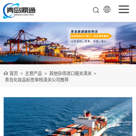
矿产品进口报关
清关
农副产品进口报
关清关
水产冻品进口报
首页
>
主营产品
>
其他杂项进口报关清关
>
关
化妆品进口报关
青岛化妆品标签审核清关公司推荐
设备进口报关
食品进口报关
其他杂项进口报