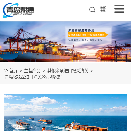
矿产品进口报关
清关
农副产品进口报
关清关
水产冻品进口报
首页
>
主营产品
>
其他杂项进口报关清关
>
关
化妆品进口报关
青岛化妆品进口清关公司哪家好
设备进口报关
食品进口报关
其他杂项进口报