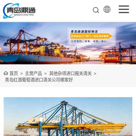
矿产品进口报关
清关
农副产品进口报
关清关
水产冻品进口报
首页
>
主营产品
>
其他杂项进口报关清关
>
关
化妆品进口报关
青岛红酒葡萄酒进口清关公司哪家好
设备进口报关
食品进口报关
其他杂项进口报