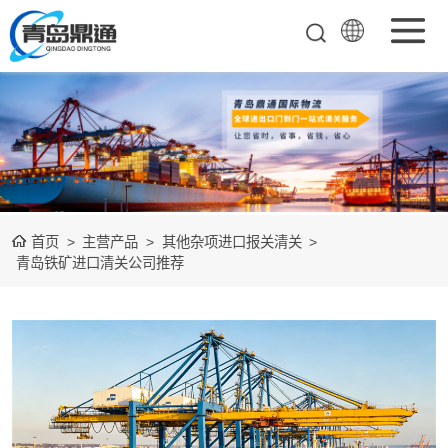
矿产品进口报关
清关
农副产品进口报
关清关
水产冻品进口报
首页
>
主营产品
>
其他杂项进口报关清关
>
关
化妆品进口报关
青岛铁矿进口清关公司推荐
设备进口报关
食品进口报关
其他杂项进口报