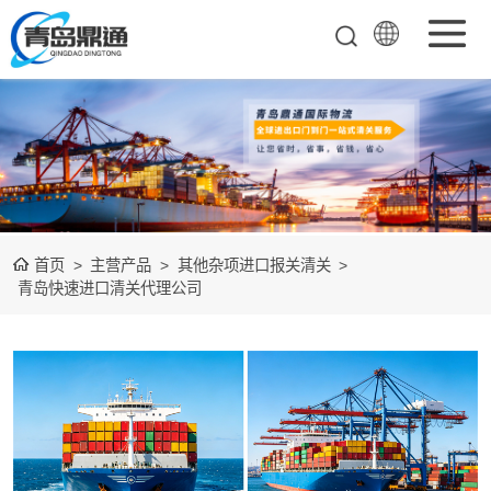
矿产品进口报关
清关
农副产品进口报
关清关
水产冻品进口报
首页
>
主营产品
>
其他杂项进口报关清关
>
关
化妆品进口报关
青岛快速进口清关代理公司
设备进口报关
食品进口报关
其他杂项进口报