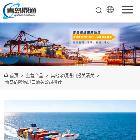
矿产品进口报关
清关
农副产品进口报
关清关
水产冻品进口报
首页
>
主营产品
>
其他杂项进口报关清关
>
关
化妆品进口报关
青岛危险品进口清关公司推荐
设备进口报关
食品进口报关
其他杂项进口报